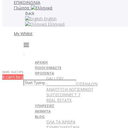
ΕΠΙΚΟΙΝΩΝΙΑ
Γλώσσα:
Back
English
Ελληνικά
My Whilist
ΑΡΧΙΚΗ
ΠΟΙΟΙ ΕΙΜΑΣΤΕ
was successfully added to your wishlist.
ΠΡΟΪΟΝΤΑ
It can't be played in your browser. Download
GALLERY
ΚΑΤΑΣΚΕΥΗ ΙΣΤΟΣΕΛΙΔΩΝ
ΑΝΑΠΤΥΞΗ ΛΟΓΙΣΜΙΚΟΥ
SUITECONNECT 7
REAL ESTATE
ΥΠΗΡΕΣΙΕΣ
ΑΚΙΝΗΤΑ
BLOG
ΌΛΑ ΤΑ ΆΡΘΡΑ
ΣΥΜΒΟΥΛΕΥΤΙΚΗ