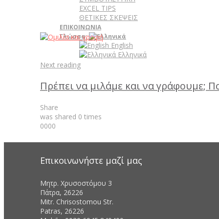
EXCEL TIPS
ΘΕΤΙΚΕΣ ΣΚΕΨΕΙΣ
ΕΠΙΚΟΙΝΩΝΙΑ
Γλώσσα:
English
Ελληνικά
Next reading
Πρέπει να μιλάμε και να γράφουμε; Πο
Share
was shared
0
times
0
0
0
0
Επικοινωνήστε μαζί μας
Μητρ. Χρυσοστόμου 3
Πάτρα, 26226
Mitr. Chrisostomou Str.
Patras, 26226