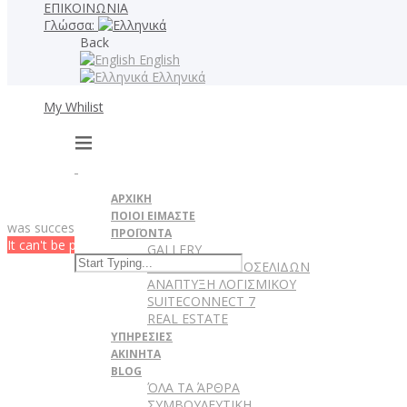
ΕΠΙΚΟΙΝΩΝΙΑ
Γλώσσα:
Back
English
Ελληνικά
My Whilist
ΑΡΧΙΚΗ
ΠΟΙΟΙ ΕΙΜΑΣΤΕ
was successfully added to your wishlist.
ΠΡΟΪΟΝΤΑ
It can't be played in your browser. Download
GALLERY
ΚΑΤΑΣΚΕΥΗ ΙΣΤΟΣΕΛΙΔΩΝ
ΑΝΑΠΤΥΞΗ ΛΟΓΙΣΜΙΚΟΥ
SUITECONNECT 7
REAL ESTATE
ΥΠΗΡΕΣΙΕΣ
ΑΚΙΝΗΤΑ
BLOG
ΌΛΑ ΤΑ ΆΡΘΡΑ
ΣΥΜΒΟΥΛΕΥΤΙΚΗ