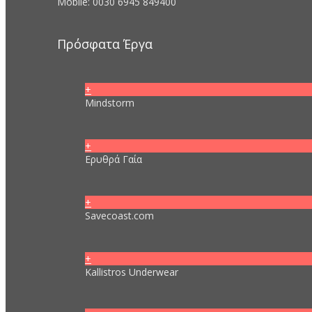
Mobile: 0030 6945 849400
Πρόσφατα Έργα
+
Mindstorm
+
Ερυθρά Γαία
+
Savecoast.com
+
Kallistros Underwear