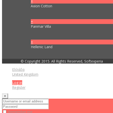
+
Axion Cotton
+
Panmar Villa
+
Hellenic Land
© Copyright 2015. All Rights Reserved, Softexperia
Ελλάδα
United Kingdom
Log in
Register
×
Remember me