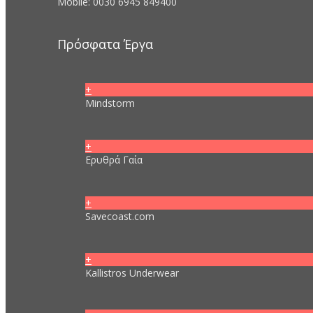
Mobile: 0030 6945 849400
Πρόσφατα Έργα
+
Mindstorm
+
Ερυθρά Γαία
+
Savecoast.com
+
Kallistros Underwear