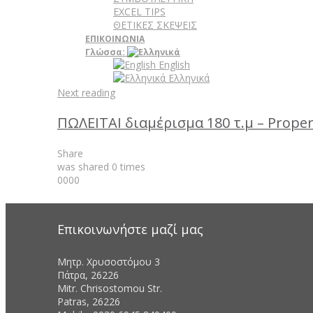
EXCEL TIPS
ΘΕΤΙΚΕΣ ΣΚΕΨΕΙΣ
ΕΠΙΚΟΙΝΩΝΙΑ
Γλώσσα:
English
Ελληνικά
Next reading
ΠΩΛΕΙΤΑΙ διαμέρισμα 180 τ.μ – Proper
Share
was shared
0
times
0
0
0
0
Επικοινωνήστε μαζί μας
Μητρ. Χρυσοστόμου 3
Πάτρα, 26226
Mitr. Chrisostomou Str.
Patras, 26226