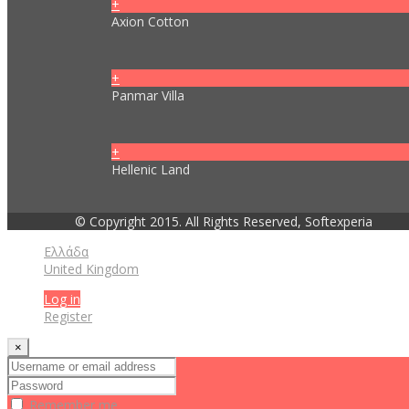
+
Axion Cotton
+
Panmar Villa
+
Hellenic Land
© Copyright 2015. All Rights Reserved, Softexperia
Ελλάδα
United Kingdom
Log in
Register
×
Remember me