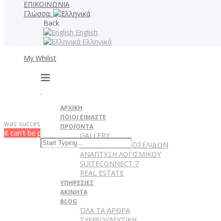
ΕΠΙΚΟΙΝΩΝΙΑ
Γλώσσα:
Back
English
Ελληνικά
My Whilist
ΑΡΧΙΚΗ
ΠΟΙΟΙ ΕΙΜΑΣΤΕ
was successfully added to your wishlist.
ΠΡΟΪΟΝΤΑ
It can't be played in your browser. Download
GALLERY
ΚΑΤΑΣΚΕΥΗ ΙΣΤΟΣΕΛΙΔΩΝ
ΑΝΑΠΤΥΞΗ ΛΟΓΙΣΜΙΚΟΥ
SUITECONNECT 7
REAL ESTATE
ΥΠΗΡΕΣΙΕΣ
ΑΚΙΝΗΤΑ
BLOG
ΌΛΑ ΤΑ ΆΡΘΡΑ
ΣΥΜΒΟΥΛΕΥΤΙΚΗ